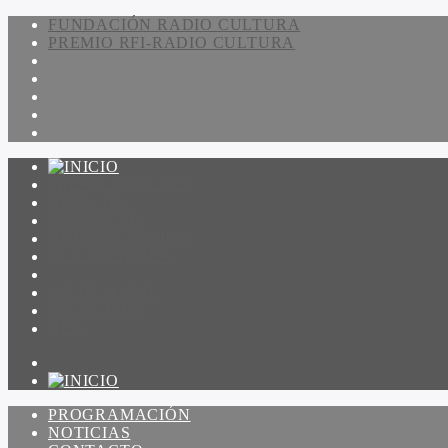
FUNDACIÓN RADIO CULTURA
PREMIO RFI-RADIO CULTURA
PROGRAMACIÓN
NOTICIAS
CONTACTO
QUIENES SOMOS
IR A AMADEUS
ON DEMAND
ESCUCHAR
VER
PROGRAMACIÓN
NOTICIAS