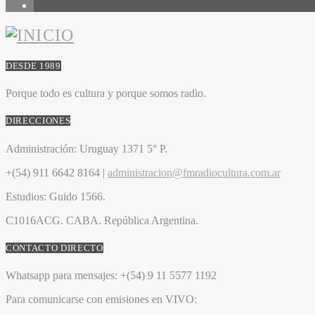
1
DESDE 1989
Porque todo es cultura y porque somos radio.
DIRECCIONES
Administración:
Uruguay 1371 5° P.
+(54) 911 6642 8164 |
administracion@fmradiocultura.com.ar
Estudios:
Guido 1566.
C1016ACG
. CABA.
República Argentina.
CONTACTO DIRECTO
Whatsapp para mensajes:
+(54) 9 11 5577 1192
Para comunicarse con emisiones en VIVO: