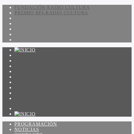
FUNDACIÓN RADIO CULTURA
PREMIO RFI-RADIO CULTURA
PROGRAMACIÓN
NOTICIAS
CONTACTO
QUIENES SOMOS
IR A AMADEUS
ON DEMAND
ESCUCHAR
VER
PROGRAMACIÓN
NOTICIAS