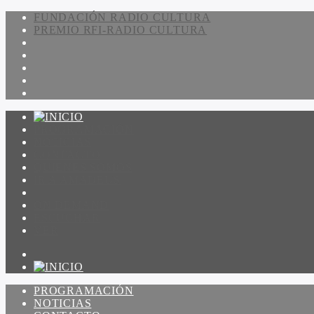
FUNDACIÓN RADIO CULTURA
PREMIO RFI-RADIO CULTURA
PROGRAMACIÓN
NOTICIAS
CONTACTO
QUIENES SOMOS
IR A AMADEUS
ON DEMAND
ESCUCHAR
VER
PROGRAMACIÓN
NOTICIAS