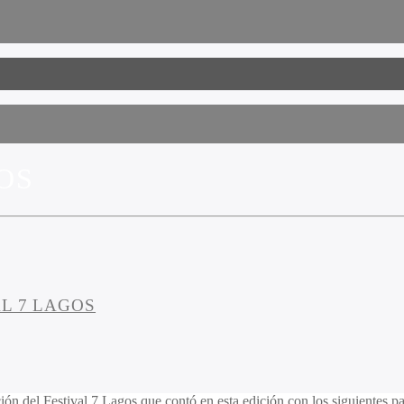
OS
L 7 LAGOS
ción del Festival 7 Lagos que contó en esta edición con los siguientes p