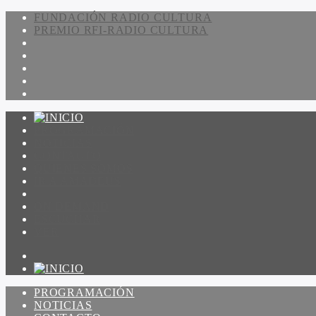
FUNDACIÓN RADIO CULTURA
PREMIO RFI-RADIO CULTURA
PROGRAMACIÓN
NOTICIAS
CONTACTO
QUIENES SOMOS
IR A AMADEUS
ON DEMAND
ESCUCHAR
VER
PROGRAMACIÓN
NOTICIAS