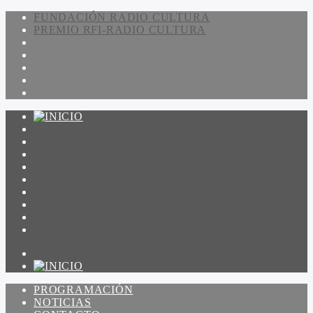
FUNDACIÓN RADIO CULTURA
PREMIO RFI-RADIO CULTURA
PROGRAMACIÓN
NOTICIAS
CONTACTO
QUIENES SOMOS
IR A AMADEUS
ON DEMAND
ESCUCHAR
VER
PROGRAMACIÓN
NOTICIAS