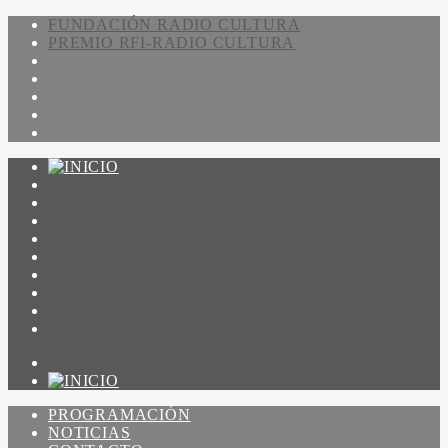
FUNDACIÓN RADIO CULTURA
PREMIO RFI-RADIO CULTURA
PROGRAMACIÓN
NOTICIAS
CONTACTO
QUIENES SOMOS
IR A AMADEUS
ON DEMAND
ESCUCHAR
VER
PROGRAMACIÓN
NOTICIAS