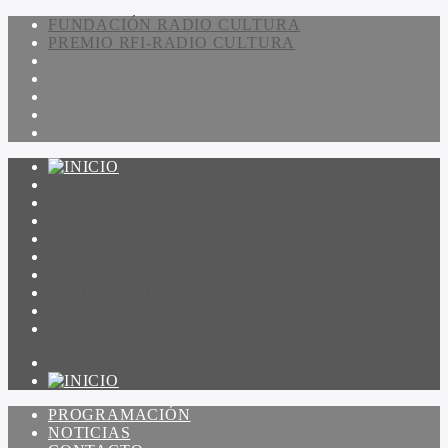
FUNDACIÓN RADIO CULTURA
PREMIO RFI-RADIO CULTURA
PROGRAMACIÓN
NOTICIAS
CONTACTO
QUIENES SOMOS
IR A AMADEUS
ON DEMAND
ESCUCHAR
VER
PROGRAMACIÓN
NOTICIAS