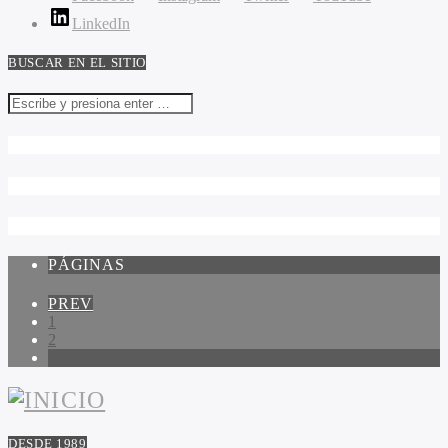
LinkedIn
BUSCAR EN EL SITIO
PÁGINAS
PREV
1
2
3
DESDE 1989