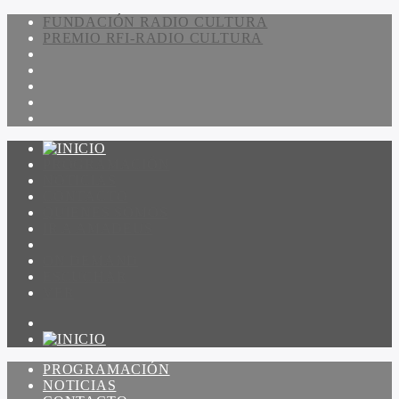
FUNDACIÓN RADIO CULTURA
PREMIO RFI-RADIO CULTURA
PROGRAMACIÓN
NOTICIAS
CONTACTO
QUIENES SOMOS
IR A AMADEUS
ON DEMAND
ESCUCHAR
VER
PROGRAMACIÓN
NOTICIAS