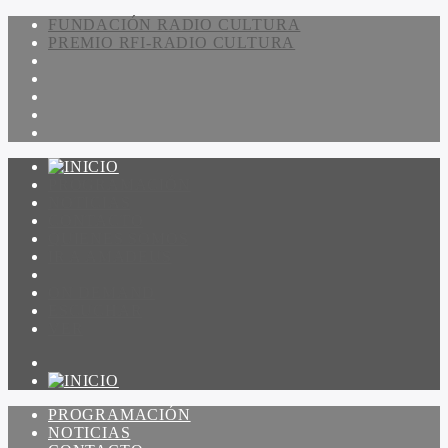
FUNDACIÓN RADIO CULTURA
PREMIO RFI-RADIO CULTURA
PROGRAMACIÓN
NOTICIAS
CONTACTO
QUIENES SOMOS
IR A AMADEUS
ON DEMAND
ESCUCHAR
VER
PROGRAMACIÓN
NOTICIAS