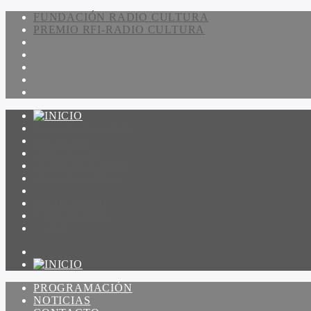
FUNDACIÓN RADIO CULTURA
PREMIO RFI-RADIO CULTURA
PROGRAMACIÓN
NOTICIAS
CONTACTO
QUIENES SOMOS
IR A AMADEUS
ON DEMAND
ESCUCHAR
VER
PROGRAMACIÓN
NOTICIAS