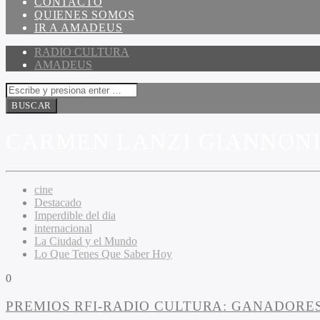
CONTACTO
QUIENES SOMOS
IR A AMADEUS
RADIO CULTURA
AMADEUS
CARMEN LANZI GIANNON
cine
Destacado
Imperdible del dia
internacional
La Ciudad y el Mundo
Lo Que Tenes Que Saber Hoy
0
PREMIOS RFI-RADIO CULTURA: GANADORES