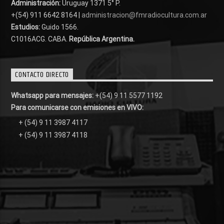
Administración:
Uruguay 1371 5° P.
+(54) 911 6642 8164 |
administracion@fmradiocultura.com.ar
Estudios:
Guido 1566.
C1016ACG
. CABA.
República Argentina.
CONTACTO DIRECTO
Whatsapp para mensajes:
+(54) 9 11 5577 1192
Para comunicarse con emisiones en VIVO:
+ (54) 9 11 3987 4117
+ (54) 9 11 3987 4118