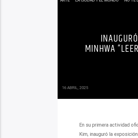
ARTE
LA CIUDAD Y EL MUNDO
NO TE 
INAUGURÓ
MINHWA “LEER
16 ABRIL, 2025
En su primera actividad ofi
Kim, inauguró la exposición