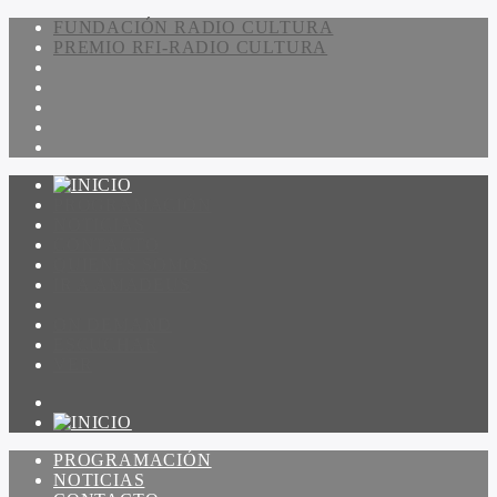
FUNDACIÓN RADIO CULTURA
PREMIO RFI-RADIO CULTURA
PROGRAMACIÓN
NOTICIAS
CONTACTO
QUIENES SOMOS
IR A AMADEUS
ON DEMAND
ESCUCHAR
VER
PROGRAMACIÓN
NOTICIAS