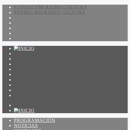
FUNDACIÓN RADIO CULTURA
PREMIO RFI-RADIO CULTURA
PROGRAMACIÓN
NOTICIAS
CONTACTO
QUIENES SOMOS
IR A AMADEUS
ON DEMAND
ESCUCHAR
VER
PROGRAMACIÓN
NOTICIAS