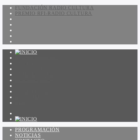
FUNDACIÓN RADIO CULTURA
PREMIO RFI-RADIO CULTURA
PROGRAMACIÓN
NOTICIAS
CONTACTO
QUIENES SOMOS
IR A AMADEUS
ON DEMAND
ESCUCHAR
VER
PROGRAMACIÓN
NOTICIAS