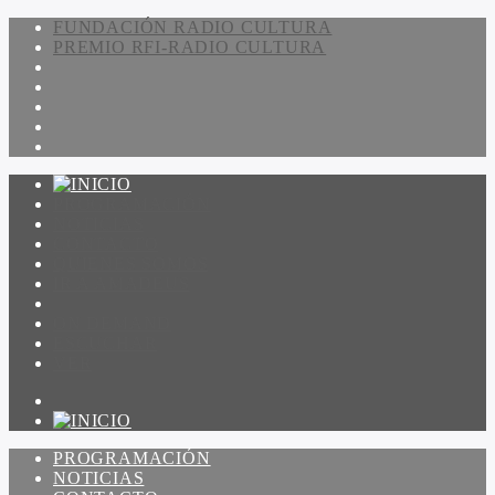
FUNDACIÓN RADIO CULTURA
PREMIO RFI-RADIO CULTURA
PROGRAMACIÓN
NOTICIAS
CONTACTO
QUIENES SOMOS
IR A AMADEUS
ON DEMAND
ESCUCHAR
VER
PROGRAMACIÓN
NOTICIAS