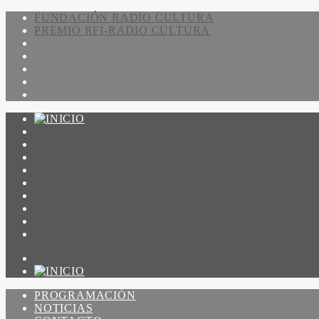
FUNDACIÓN RADIO CULTURA
PREMIO RFI-RADIO CULTURA
PROGRAMACIÓN
NOTICIAS
CONTACTO
QUIENES SOMOS
IR A AMADEUS
ON DEMAND
ESCUCHAR
VER
PROGRAMACIÓN
NOTICIAS