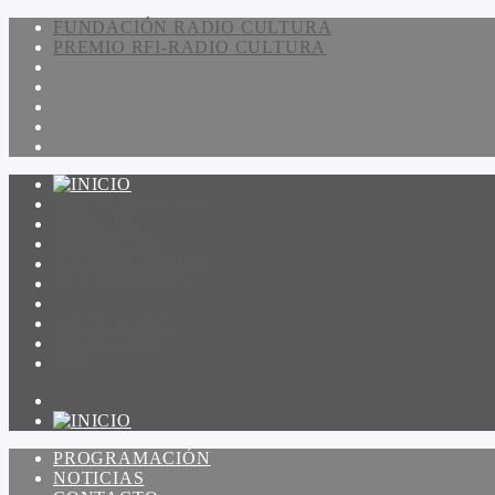
FUNDACIÓN RADIO CULTURA
PREMIO RFI-RADIO CULTURA
PROGRAMACIÓN
NOTICIAS
CONTACTO
QUIENES SOMOS
IR A AMADEUS
ON DEMAND
ESCUCHAR
VER
PROGRAMACIÓN
NOTICIAS