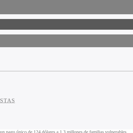
ESTAS
un pago único de 124 dólares a 1,3 millones de familias vulnerables.