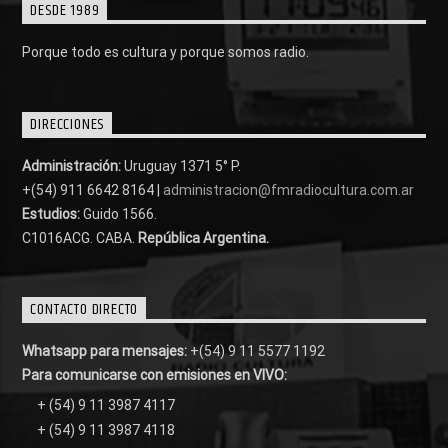
DESDE 1989
Porque todo es cultura y porque somos radio.
DIRECCIONES
Administración:
Uruguay 1371 5° P.
+(54) 911 6642 8164 |
administracion@fmradiocultura.com.ar
Estudios:
Guido 1566.
C1016ACG
. CABA.
República Argentina.
CONTACTO DIRECTO
Whatsapp para mensajes:
+(54) 9 11 5577 1192
Para comunicarse con emisiones en VIVO:
+ (54) 9 11 3987 4117
+ (54) 9 11 3987 4118