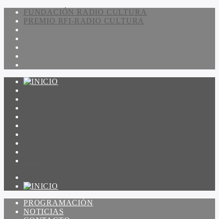
FUNDACIÓN RADIO CULTURA
PREMIO RFI-RADIO CULTURA
PROGRAMACIÓN
NOTICIAS
CONTACTO
QUIENES SOMOS
IR A AMADEUS
ON DEMAND
ESCUCHAR
VER
PROGRAMACIÓN
NOTICIAS