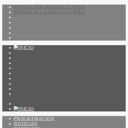
FUNDACIÓN RADIO CULTURA
PREMIO RFI-RADIO CULTURA
PROGRAMACIÓN
NOTICIAS
CONTACTO
QUIENES SOMOS
IR A AMADEUS
ON DEMAND
ESCUCHAR
VER
PROGRAMACIÓN
NOTICIAS