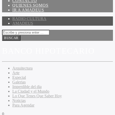
CONTACTO
QUIENES SOMOS
IR A AMADEUS
RADIO CULTURA
AMADEUS
BANCO HIPOTECARIO
Arquitectura
Arte
Especial
Galerias
Imperdible del dia
La Ciudad y el Mundo
Lo Que Tenes Que Saber Hoy
Noticias
Para Agendar
0