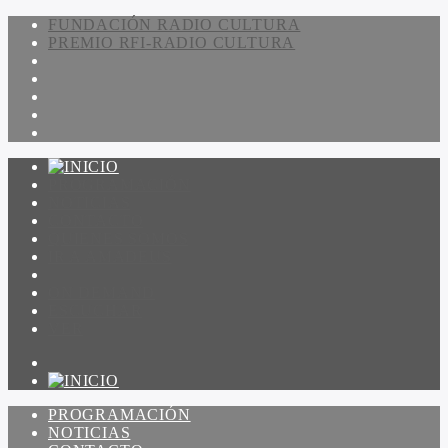
FUNDACIÓN RADIO CULTURA
PREMIO RFI-RADIO CULTURA
PROGRAMACIÓN
NOTICIAS
CONTACTO
QUIENES SOMOS
IR A AMADEUS
ON DEMAND
ESCUCHAR
VER
PROGRAMACIÓN
NOTICIAS