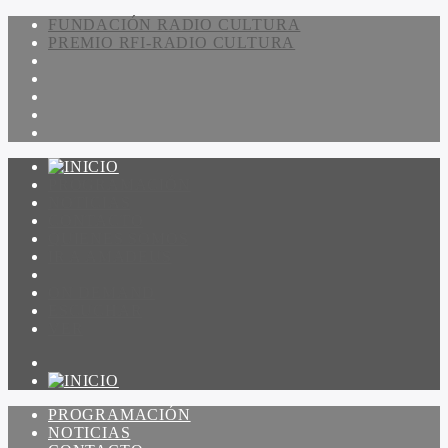
FUNDACIÓN RADIO CULTURA
PREMIO RFI-RADIO CULTURA
PROGRAMACIÓN
NOTICIAS
CONTACTO
QUIENES SOMOS
IR A AMADEUS
ON DEMAND
ESCUCHAR
VER
PROGRAMACIÓN
NOTICIAS