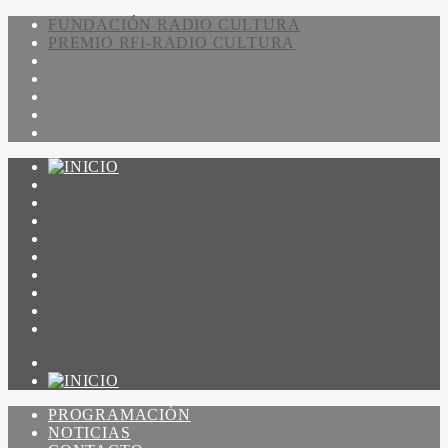
FUNDACIÓN RADIO CULTURA
PREMIO RFI-RADIO CULTURA
PROGRAMACIÓN
NOTICIAS
CONTACTO
QUIENES SOMOS
IR A AMADEUS
ON DEMAND
ESCUCHAR
VER
PROGRAMACIÓN
NOTICIAS