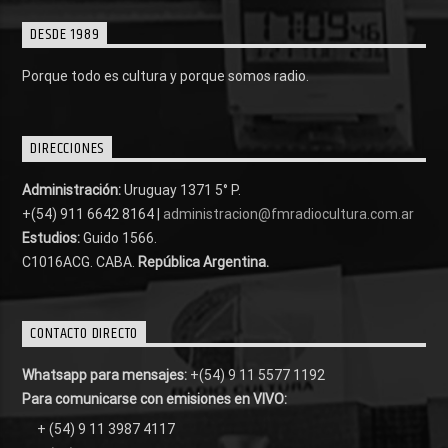
DESDE 1989
Porque todo es cultura y porque somos radio.
DIRECCIONES
Administración:
Uruguay 1371 5° P.
+(54) 911 6642 8164 |
administracion@fmradiocultura.com.ar
Estudios:
Guido 1566.
C1016ACG
. CABA.
República Argentina.
CONTACTO DIRECTO
Whatsapp para mensajes:
+(54) 9 11 5577 1192
Para comunicarse con emisiones en VIVO:
+ (54) 9 11 3987 4117