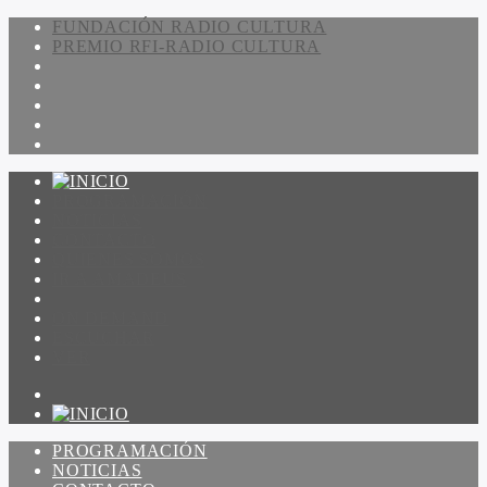
FUNDACIÓN RADIO CULTURA
PREMIO RFI-RADIO CULTURA
PROGRAMACIÓN
NOTICIAS
CONTACTO
QUIENES SOMOS
IR A AMADEUS
ON DEMAND
ESCUCHAR
VER
PROGRAMACIÓN
NOTICIAS