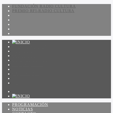
FUNDACIÓN RADIO CULTURA
PREMIO RFI-RADIO CULTURA
PROGRAMACIÓN
NOTICIAS
CONTACTO
QUIENES SOMOS
IR A AMADEUS
ON DEMAND
ESCUCHAR
VER
PROGRAMACIÓN
NOTICIAS