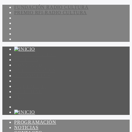
FUNDACIÓN RADIO CULTURA
PREMIO RFI-RADIO CULTURA
PROGRAMACIÓN
NOTICIAS
CONTACTO
QUIENES SOMOS
IR A AMADEUS
ON DEMAND
ESCUCHAR
VER
PROGRAMACIÓN
NOTICIAS