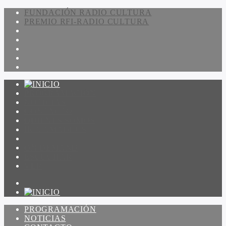
FUNDACIÓN RADIO CULTURA
PREMIO RFI-RADIO CULTURA
PROGRAMACIÓN
NOTICIAS
CONTACTO
QUIENES SOMOS
IR A AMADEUS
ON DEMAND
ESCUCHAR
VER
PROGRAMACIÓN
NOTICIAS