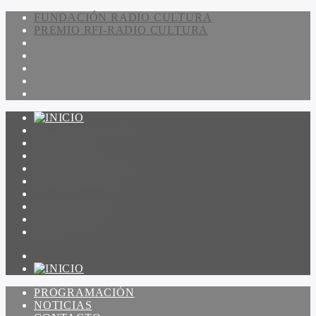
FUNDACIÓN RADIO CULTURA
PREMIO RFI-RADIO CULTURA
PROGRAMACIÓN
NOTICIAS
CONTACTO
QUIENES SOMOS
IR A AMADEUS
ON DEMAND
ESCUCHAR
VER
PROGRAMACIÓN
NOTICIAS