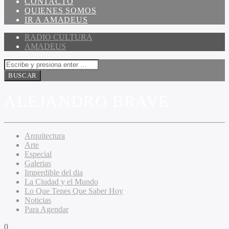
CONTACTO
QUIENES SOMOS
IR A AMADEUS
RADIO CULTURA
AMADEUS
ALEJANDRO BRAVE
Arquitectura
Arte
Especial
Galerias
Imperdible del dia
La Ciudad y el Mundo
Lo Que Tenes Que Saber Hoy
Noticias
Para Agendar
0