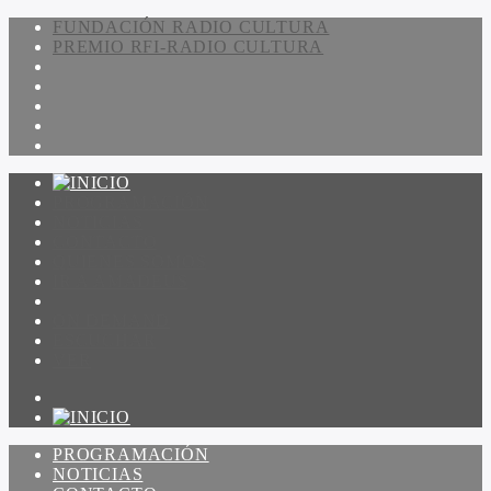
FUNDACIÓN RADIO CULTURA
PREMIO RFI-RADIO CULTURA
PROGRAMACIÓN
NOTICIAS
CONTACTO
QUIENES SOMOS
IR A AMADEUS
ON DEMAND
ESCUCHAR
VER
PROGRAMACIÓN
NOTICIAS