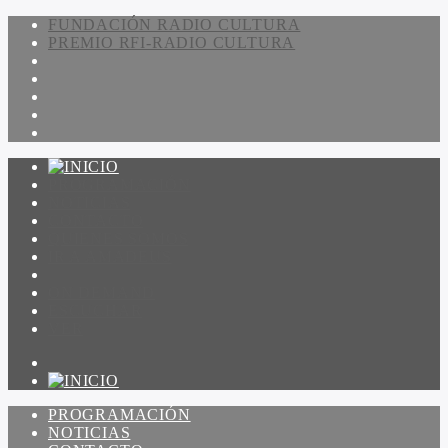
FUNDACIÓN RADIO CULTURA
PREMIO RFI-RADIO CULTURA
PROGRAMACIÓN
NOTICIAS
CONTACTO
QUIENES SOMOS
IR A AMADEUS
ON DEMAND
ESCUCHAR
VER
PROGRAMACIÓN
NOTICIAS