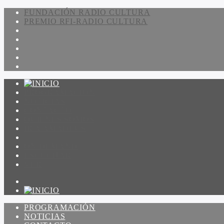
FUNDACIÓN RADIO CULTURA
PREMIO RFI-RADIO CULTURA
PROGRAMACIÓN
NOTICIAS
CONTACTO
QUIENES SOMOS
IR A AMADEUS
ON DEMAND
ESCUCHAR
VER
PROGRAMACIÓN
NOTICIAS