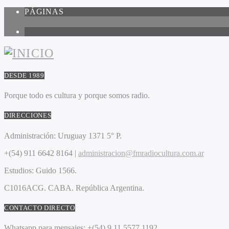
PÁGINAS
1
DESDE 1989
Porque todo es cultura y porque somos radio.
DIRECCIONES
Administración:
Uruguay 1371 5° P.
+(54) 911 6642 8164 |
administracion@fmradiocultura.com.ar
Estudios:
Guido 1566.
C1016ACG
. CABA.
República Argentina.
CONTACTO DIRECTO
Whatsapp para mensajes:
+(54) 9 11 5577 1192