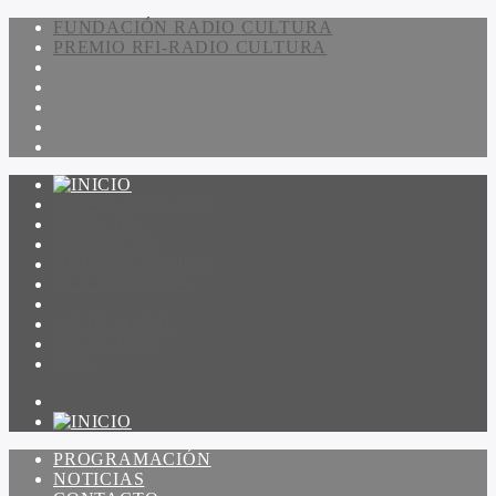
FUNDACIÓN RADIO CULTURA
PREMIO RFI-RADIO CULTURA
PROGRAMACIÓN
NOTICIAS
CONTACTO
QUIENES SOMOS
IR A AMADEUS
ON DEMAND
ESCUCHAR
VER
PROGRAMACIÓN
NOTICIAS