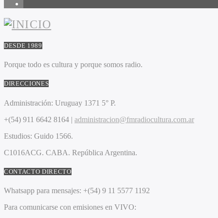
1
DESDE 1989
Porque todo es cultura y porque somos radio.
DIRECCIONES
Administración:
Uruguay 1371 5° P.
+(54) 911 6642 8164 |
administracion@fmradiocultura.com.ar
Estudios:
Guido 1566.
C1016ACG
. CABA.
República Argentina.
CONTACTO DIRECTO
Whatsapp para mensajes:
+(54) 9 11 5577 1192
Para comunicarse con emisiones en VIVO: