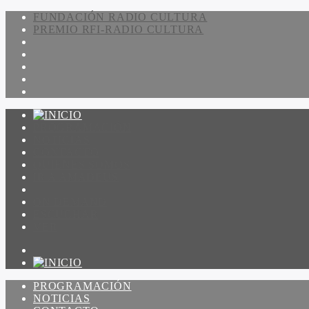
FUNDACIÓN RADIO CULTURA
PREMIO RFI-RADIO CULTURA
PROGRAMACIÓN
NOTICIAS
CONTACTO
QUIENES SOMOS
IR A AMADEUS
ON DEMAND
ESCUCHAR
VER
PROGRAMACIÓN
NOTICIAS