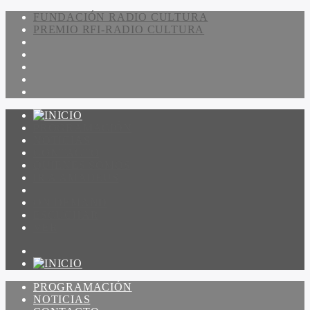
FUNDACIÓN RADIO CULTURA
PREMIO RFI-RADIO CULTURA
PROGRAMACIÓN
NOTICIAS
CONTACTO
QUIENES SOMOS
IR A AMADEUS
ON DEMAND
ESCUCHAR
VER
PROGRAMACIÓN
NOTICIAS