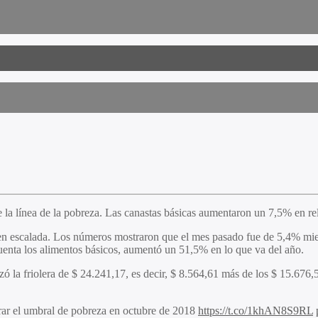
e la línea de la pobreza. Las canastas básicas aumentaron un 7,5% en re
en escalada. Los números mostraron que el mes pasado fue de 5,4% mientr
cuenta los alimentos básicos, aumentó un 51,5% en lo que va del año.
zó la friolera de $ 24.241,17, es decir, $ 8.564,61 más de los $ 15.676,
rar el umbral de pobreza en octubre de 2018
https://t.co/1khAN8S9RL