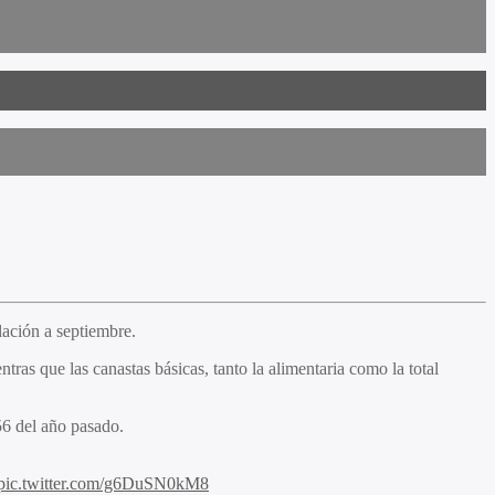
lación a septiembre.
as que las canastas básicas, tanto la alimentaria como la total
56 del año pasado.
pic.twitter.com/g6DuSN0kM8