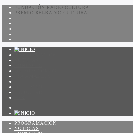
FUNDACIÓN RADIO CULTURA
PREMIO RFI-RADIO CULTURA
PROGRAMACIÓN
NOTICIAS
CONTACTO
QUIENES SOMOS
IR A AMADEUS
ON DEMAND
ESCUCHAR
VER
PROGRAMACIÓN
NOTICIAS