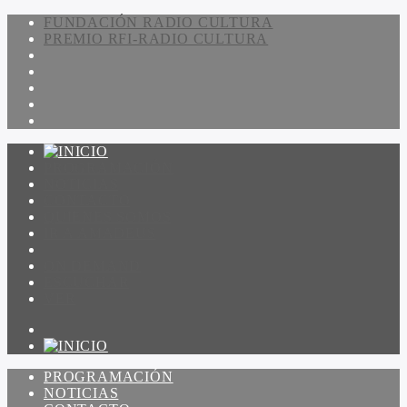
FUNDACIÓN RADIO CULTURA
PREMIO RFI-RADIO CULTURA
PROGRAMACIÓN
NOTICIAS
CONTACTO
QUIENES SOMOS
IR A AMADEUS
ON DEMAND
ESCUCHAR
VER
PROGRAMACIÓN
NOTICIAS