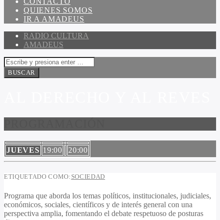
CONTACTO
QUIENES SOMOS
IR A AMADEUS
RADIO CULTURA
AMADEUS
AL DERECHO Y AL REVES
PROGRAMACIÓN
JUEVES
19:00
20:00
ETIQUETADO COMO:
SOCIEDAD
Programa que aborda los temas políticos, institucionales, judiciales,
económicos, sociales, científicos y de interés general con una
perspectiva amplia, fomentando el debate respetuoso de posturas