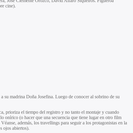
vera, José Clemente Orozco, David Alfaro Siqueiros. Figueroa
re cine).
 a su madrina Doña Josefina. Luego de conocer al sobrino de su
a, prioriza el tiempo del registro y no tanto el montaje y cuando
lo onírico (o hacer que una secuencia que tiene lugar en otro film
 Véanse, además, los travellings para seguir a los protagonistas en la
 ojos abiertos).