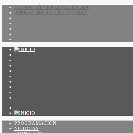
FUNDACIÓN RADIO CULTURA
PREMIO RFI-RADIO CULTURA
PROGRAMACIÓN
NOTICIAS
CONTACTO
QUIENES SOMOS
IR A AMADEUS
ON DEMAND
ESCUCHAR
VER
PROGRAMACIÓN
NOTICIAS