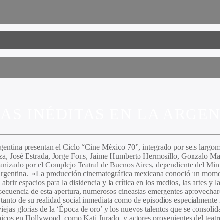
AS INÉDITAS EN LA ARGE
entina presentan el Ciclo “
Cine México 70
”, integrado por seis largo
iza, José Estrada, Jorge Fons, Jaime Humberto Hermosillo, Gonzalo Ma
anizado por el Complejo Teatral de Buenos Aires, dependiente del Min
gentina. «La producción cinematográfica mexicana conoció un moment
 abrir espacios para la disidencia y la crítica en los medios, las artes y
ecuencia de esta apertura, numerosos cineastas emergentes aprovecharo
 tanto de su realidad social inmediata como de episodios especialmente i
 viejas glorias de la ‘Época de oro’ y los nuevos talentos que se consoli
gónicos en Hollywood, como
Kati Jurado,
y actores provenientes del tea