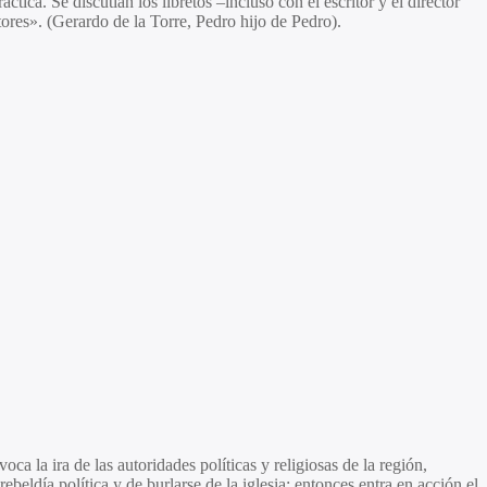
tica. Se discutían los libretos –incluso con el escritor y el director
tores». (Gerardo de la Torre, Pedro hijo de Pedro).
a la ira de las autoridades políticas y religiosas de la región,
ldía política y de burlarse de la iglesia; entonces entra en acción el