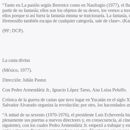
“Tanto en La pasión según Berenice como en Naufragio (1977), el flujo
partir de su fantasía; ellos son los objetos de su deseo, los vemos a 
ellos porque si así fuera la fantasía misma se traicionaría. La fantasí
Hermosillo también escapa de cualquier categoría, sale de clase». (K
(99′; DCP).
La casta divina
(México, 1977).
Dirección:
Julián Pastor.
Con
Pedro Armendáriz Jr., Ignacio López Tarso, Ana Luisa Peluffo.
Crónica de la guerra de castas que tuvo lugar en Yucatán en el siglo 
Salvador Alvarado organiza la revolución; por otro, los hacendados 
“A mitad de su sexenio (1970-1976), el presidente Luis Echeverría hizo
plenamente sus puertas a nuevos directores y, en consecuencia, al cine 
siguiente), con los cuales Pedro Armendáriz Jr. empezó a trabajar y e