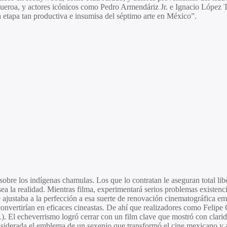
gueroa
, y actores icónicos como
Pedro Armendáriz Jr.
e
Ignacio López 
a etapa tan productiva e insumisa del séptimo arte en México”.
obre los indígenas chamulas. Los que lo contratan le aseguran total liber
lsea la realidad. Mientras filma, experimentará serios problemas existenc
e ajustaba a la perfección a esa suerte de renovación cinematográfica em
onvertirían en eficaces cineastas. De ahí que realizadores como Felipe 
 El echeverrismo logró cerrar con un film clave que mostró con clarid
onsiderada el emblema de un sexenio que transformó el cine mexicano y a 