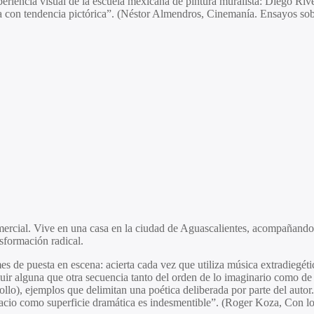
xperiencia visual de la escuela mexicana de pintura muralista: Diego Ri
ía con tendencia pictórica”. (Néstor Almendros, Cinemanía. Ensayos sob
ercial. Vive en una casa en la ciudad de Aguascalientes, acompañando
sformación radical.
s de puesta en escena: acierta cada vez que utiliza música extradiegétic
uir alguna que otra secuencia tanto del orden de lo imaginario como de 
ollo), ejemplos que delimitan una poética deliberada por parte del autor.
espacio como superficie dramática es indesmentible”. (Roger Koza, Con los