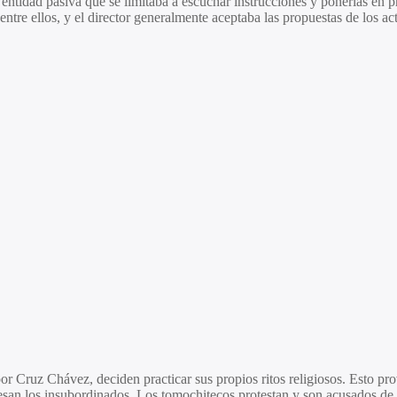
entidad pasiva que se limitaba a escuchar instrucciones y ponerlas en prác
entre ellos, y el director generalmente aceptaba las propuestas de los ac
Cruz Chávez, deciden practicar sus propios ritos religiosos. Esto provoc
an los insubordinados. Los tomochitecos protestan y son acusados de rebe