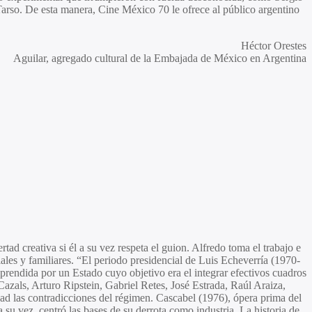
Tarso
. De esta manera, Cine México 70 le ofrece al público argentino
Héctor Orestes
Aguilar, agregado cultural de la Embajada de México en Argentina
tad creativa si él a su vez respeta el guion. Alfredo toma el trabajo e
iales y familiares. “El periodo presidencial de Luis Echeverría (1970-
prendida por un Estado cuyo objetivo era el integrar efectivos cuadros
Cazals, Arturo Ripstein, Gabriel Retes, José Estrada, Raúl Araiza,
ad las contradicciones del régimen. Cascabel (1976), ópera prima del
su vez, centró las bases de su derrota como industria. La historia de