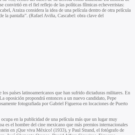
nvirtió en el fiel reflejo de las políticas fílmicas echeverristas:
abel, Araiza considera la idea de una película dentro de otra película
 la pantalla”. (Rafael Aviña, Cascabel: obra clave del
e los países latinoamericanos que han sufrido dictaduras militares. En
n. La oposición propondrá entonces a un nuevo candidato, Pepe
tuosamente fotografiada por Gabriel Figueroa en locaciones de Puerto
no ocupa en la publicidad de una película más que un lugar muy
eroa es el hombre del cine mexicano que más premios internacionales
nstein en ¡Que viva México! (1933), y Paul Strand, el fotógrafo de