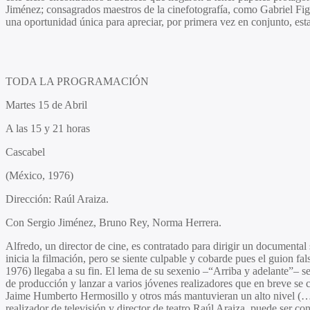
Jiménez
; consagrados maestros de la cinefotografía, como
Gabriel Fi
una oportunidad única para apreciar, por primera vez en conjunto, est
TODA LA PROGRAMACIÓN
Martes 15 de Abril
A las 15 y 21 horas
Cascabel
(México, 1976)
Dirección:
Raúl Araiza.
Con
Sergio Jiménez, Bruno Rey, Norma Herrera.
Alfredo, un director de cine, es contratado para dirigir un documental s
inicia la filmación, pero se siente culpable y cobarde pues el guion fa
1976) llegaba a su fin. El lema de su sexenio –“Arriba y adelante”– s
de producción y lanzar a varios jóvenes realizadores que en breve se c
Jaime Humberto Hermosillo y otros más mantuvieran un alto nivel (…).
realizador de televisión y director de teatro Raúl Araiza, puede ser c