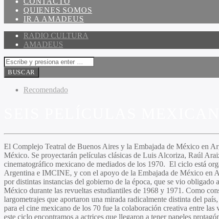
CONTACTO
QUIENES SOMOS
IR A AMADEUS
RADIO CULTURA
AMADEUS
Recomendado
SEIS PELÍCULAS MEXICAN
El Complejo Teatral de Buenos Aires y la Embajada de México en Arg
México. Se proyectarán películas clásicas de
Luis Alcoriza, Raúl Ara
cinematográfico mexicano de mediados de los 1970. El ciclo está org
Argentina e IMCINE, y con el apoyo de la Embajada de México en Ar
por distintas instancias del gobierno de la época, que se vio obligado a
México durante las revueltas estudiantiles de 1968 y 1971. Como cons
largometrajes que aportaron una mirada radicalmente distinta del país,
para el cine mexicano de los 70 fue la colaboración creativa entre las
este ciclo encontramos a actrices que llegaron a tener papeles prota