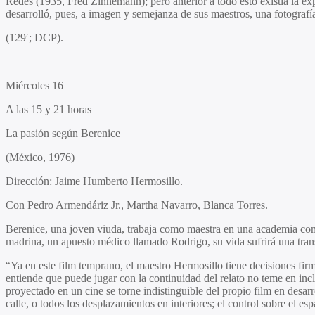
Redes (1935, Fred Zinnemann); pero anterior a todo esto existía la e
desarrolló, pues, a imagen y semejanza de sus maestros, una fotograf
(129′; DCP).
Miércoles 16
A las 15 y 21 horas
La pasión según Berenice
(México, 1976)
Dirección:
Jaime Humberto Hermosillo.
Con
Pedro Armendáriz Jr., Martha Navarro, Blanca Torres.
Berenice, una joven viuda, trabaja como maestra en una academia com
madrina, un apuesto médico llamado Rodrigo, su vida sufrirá una tran
“Ya en este film temprano, el maestro Hermosillo tiene decisiones firme
entiende que puede jugar con la continuidad del relato no teme en incl
proyectado en un cine se torne indistinguible del propio film en desarr
calle, o todos los desplazamientos en interiores; el control sobre el 