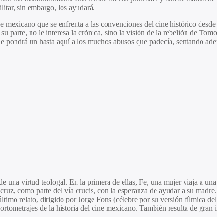
litar, sin embargo, los ayudará.
ine mexicano que se enfrenta a las convenciones del cine histórico desd
su parte, no le interesa la crónica, sino la visión de la rebelión de T
ue pondrá un hasta aquí a los muchos abusos que padecía, sentando adem
de una virtud teologal. En la primera de ellas, Fe, una mujer viaja a un
uz, como parte del vía crucis, con la esperanza de ayudar a su madre. 
 último relato, dirigido por Jorge Fons (célebre por su versión fílmica 
rtometrajes de la historia del cine mexicano. También resulta de gran in