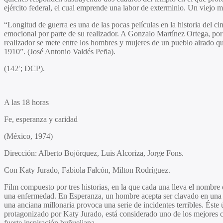
ejército federal, el cual emprende una labor de exterminio. Un viejo mi
“Longitud de guerra es una de las pocas películas en la historia del c
emocional por parte de su realizador. A Gonzalo Martínez Ortega, por 
realizador se mete entre los hombres y mujeres de un pueblo airado q
1910”. (José Antonio Valdés Peña).
(142′; DCP).
A las 18 horas
Fe, esperanza y caridad
(México, 1974)
Dirección:
Alberto Bojórquez, Luis Alcoriza, Jorge Fons.
Con
Katy Jurado, Fabiola Falcón, Milton Rodríguez.
Film compuesto por tres historias, en la que cada una lleva el nombre 
una enfermedad. En Esperanza, un hombre acepta ser clavado en una cr
una anciana millonaria provoca una serie de incidentes terribles. Éste
protagonizado por Katy Jurado, está considerado uno de los mejores co
fuerte inspiración buñueliana.