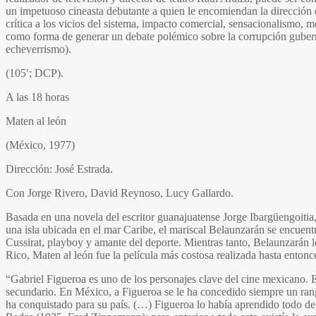
un impetuoso cineasta debutante a quien le encomiendan la dirección de 
crítica a los vicios del sistema, impacto comercial, sensacionalismo, 
como forma de generar un debate polémico sobre la corrupción guberna
echeverrismo).
(105′; DCP).
A las 18 horas
Maten al león
(México, 1977)
Dirección:
José Estrada.
Con
Jorge Rivero, David Reynoso, Lucy Gallardo.
Basada en una novela del escritor guanajuatense Jorge Ibargüengoitia, M
una isla ubicada en el mar Caribe, el mariscal Belaunzarán se encuent
Cussirat, playboy y amante del deporte. Mientras tanto, Belaunzarán l
Rico, Maten al león fue la película más costosa realizada hasta entonce
“Gabriel Figueroa es uno de los personajes clave del cine mexicano. E
secundario. En México, a Figueroa se le ha concedido siempre un rango
ha conquistado para su país. (…) Figueroa lo había aprendido todo de 