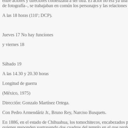
entre actores y directores comenzaba a ser otra. El actor no era ya una 
de fotografía–, se trabajaban en común los personajes y las relaciones 
A las 18 horas (110′; DCP).
Jueves 17 No hay funciones
y viernes 18
Sábado 19
A las 14.30 y 20.30 horas
Longitud de guerra
(México, 1975)
Dirección:
Gonzalo Martínez Ortega.
Con
Pedro Armendáriz Jr., Bruno Rey, Narciso Busquets.
En 1886, en el estado de Chihuahua, los tomochitecos, encabezados por 
quienes responden sustrayendo dos cuadros del templo en el que profes