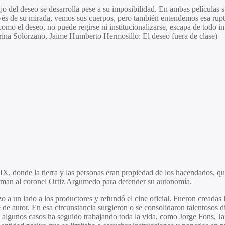
 del deseo se desarrolla pese a su imposibilidad. En ambas películas s
través de su mirada, vemos sus cuerpos, pero también entendemos esa rupt
a, como el deseo, no puede regirse ni institucionalizarse, escapa de todo 
arina Solórzano, Jaime Humberto Hermosillo: El deseo fuera de clase)
XIX, donde la tierra y las personas eran propiedad de los hacendados, q
arman al coronel Ortiz Argumedo para defender su autonomía.
 a un lado a los productores y refundó el cine oficial. Fueron creadas l
de autor. En esa circunstancia surgieron o se consolidaron talentosos di
n algunos casos ha seguido trabajando toda la vida, como Jorge Fons, J