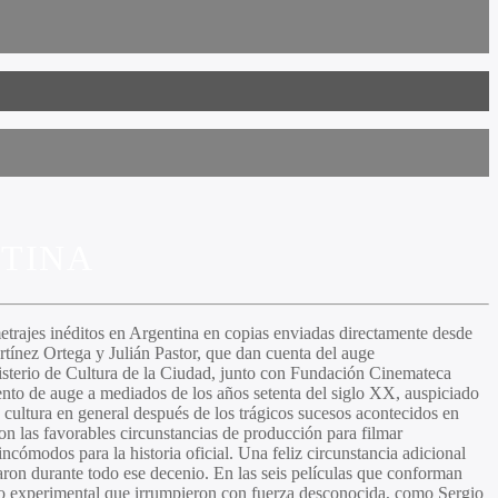
NTINA
metrajes inéditos en Argentina en copias enviadas directamente desde
rtínez Ortega
y
Julián Pastor,
que dan cuenta del auge
isterio de Cultura de la Ciudad, junto con Fundación Cinemateca
o de auge a mediados de los años setenta del siglo XX, auspiciado
 la cultura en general después de los trágicos sucesos acontecidos en
n las favorables circunstancias de producción para filmar
ncómodos para la historia oficial. Una feliz circunstancia adicional
daron durante todo ese decenio. En las seis películas que conforman
tro experimental que irrumpieron con fuerza desconocida, como
Sergio