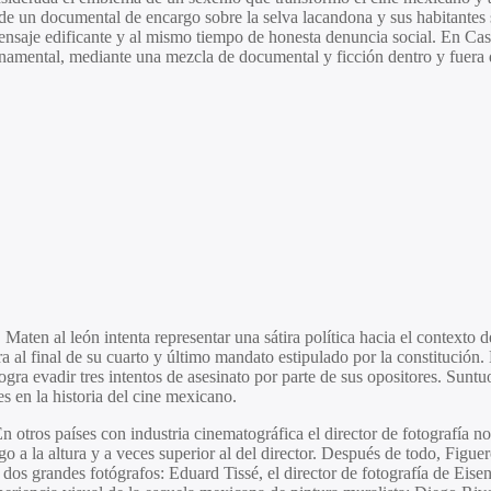
un documental de encargo sobre la selva lacandona y sus habitantes se co
mensaje edificante y al mismo tiempo de honesta denuncia social. En Casc
mental, mediante una mezcla de documental y ficción dentro y fuera de
aten al león intenta representar una sátira política hacia el contexto d
ra al final de su cuarto y último mandato estipulado por la constitució
ogra evadir tres intentos de asesinato por parte de sus opositores. Sun
s en la historia del cine mexicano.
n otros países con industria cinematográfica el director de fotografía 
 a la altura y a veces superior al del director. Después de todo, Figu
dos grandes fotógrafos: Eduard Tissé, el director de fotografía de Eise