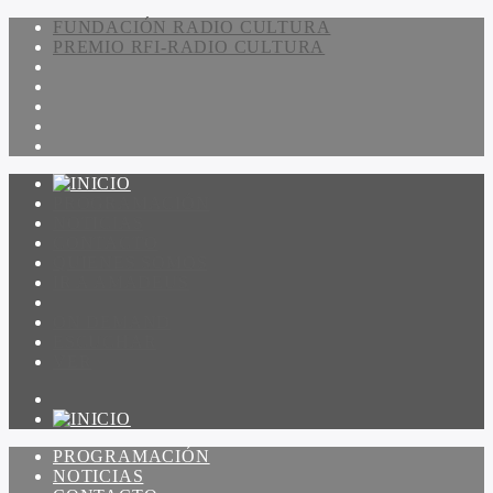
FUNDACIÓN RADIO CULTURA
PREMIO RFI-RADIO CULTURA
PROGRAMACIÓN
NOTICIAS
CONTACTO
QUIENES SOMOS
IR A AMADEUS
ON DEMAND
ESCUCHAR
VER
PROGRAMACIÓN
NOTICIAS