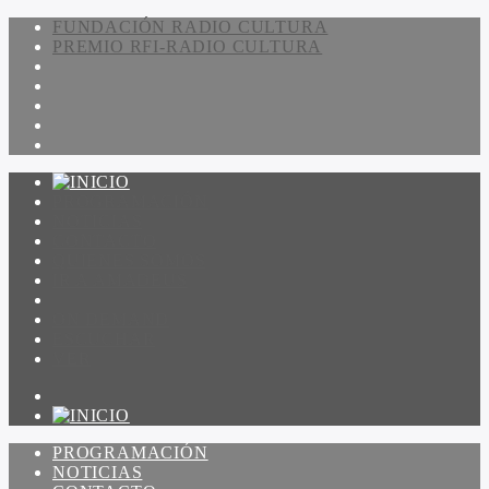
FUNDACIÓN RADIO CULTURA
PREMIO RFI-RADIO CULTURA
PROGRAMACIÓN
NOTICIAS
CONTACTO
QUIENES SOMOS
IR A AMADEUS
ON DEMAND
ESCUCHAR
VER
PROGRAMACIÓN
NOTICIAS