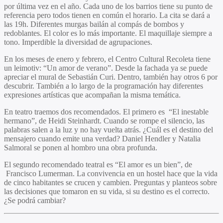
por última vez en el año. Cada uno de los barrios tiene su punto de
referencia pero todos tienen en común el horario. La cita se dará a
las 19h. Diferentes murgas bailán al compás de bombos y
redoblantes. El color es lo más importante. El maquillaje siempre a
tono. Imperdible la diversidad de agrupaciones.
En los meses de enero y febrero, el Centro Cultural Recoleta tiene
un leimotiv: “Un amor de verano”. Desde la fachada ya se puede
apreciar el mural de Sebastián Curi. Dentro, también hay otros 6 por
descubrir. También a lo largo de la programación hay diferentes
expresiones artísticas que acompañan la misma temática.
En teatro traemos dos recomendados. El primero es “El inestable
hermano”, de Heidi Steinhardt. Cuando se rompe el silencio, las
palabras salen a la luz y no hay vuelta atrás. ¿Cuál es el destino del
mensajero cuando emite una verdad? Daniel Hendler y Natalia
Salmoral se ponen al hombro una obra profunda.
El segundo recomendado teatral es “El amor es un bien”, de
Francisco Lumerman. La convivencia en un hostel hace que la vida
de cinco habitantes se crucen y cambien. Preguntas y planteos sobre
las decisiones que tomaron en su vida, si su destino es el correcto.
¿Se podrá cambiar?