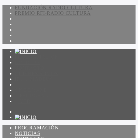
FUNDACIÓN RADIO CULTURA
PREMIO RFI-RADIO CULTURA
PROGRAMACIÓN
NOTICIAS
CONTACTO
QUIENES SOMOS
IR A AMADEUS
ON DEMAND
ESCUCHAR
VER
PROGRAMACIÓN
NOTICIAS