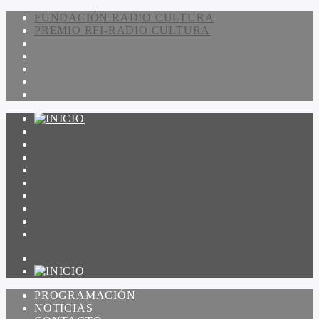
FUNDACIÓN RADIO CULTURA
PREMIO RFI-RADIO CULTURA
PROGRAMACIÓN
NOTICIAS
CONTACTO
QUIENES SOMOS
IR A AMADEUS
ON DEMAND
ESCUCHAR
VER
PROGRAMACIÓN
NOTICIAS