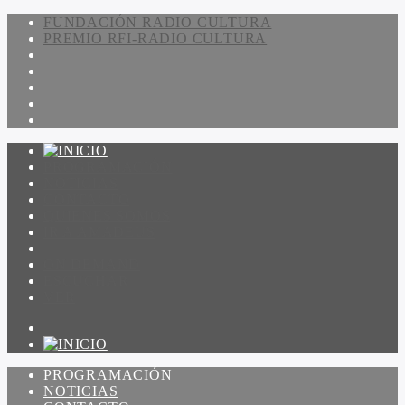
FUNDACIÓN RADIO CULTURA
PREMIO RFI-RADIO CULTURA
PROGRAMACIÓN
NOTICIAS
CONTACTO
QUIENES SOMOS
IR A AMADEUS
ON DEMAND
ESCUCHAR
VER
PROGRAMACIÓN
NOTICIAS