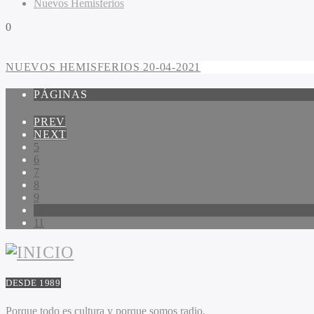
Nuevos Hemisferios
0
NUEVOS HEMISFERIOS 20-04-2021
PÁGINAS
PREV
NEXT
5
6
7
8
9
10
11
DESDE 1989
Porque todo es cultura y porque somos radio.