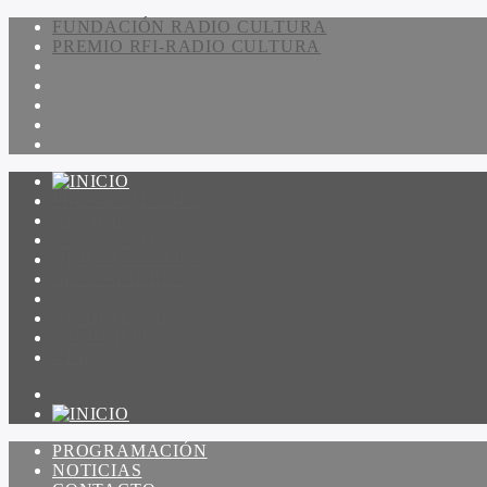
FUNDACIÓN RADIO CULTURA
PREMIO RFI-RADIO CULTURA
PROGRAMACIÓN
NOTICIAS
CONTACTO
QUIENES SOMOS
IR A AMADEUS
ON DEMAND
ESCUCHAR
VER
PROGRAMACIÓN
NOTICIAS