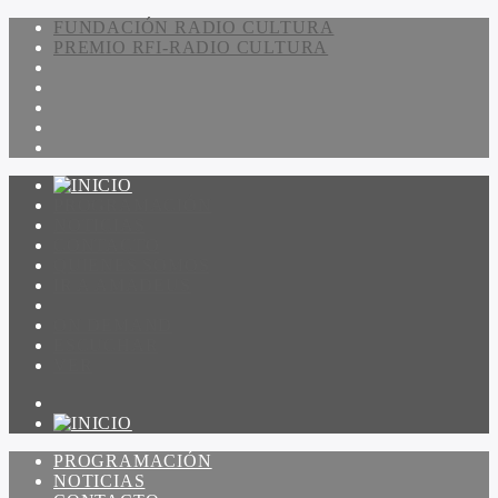
FUNDACIÓN RADIO CULTURA
PREMIO RFI-RADIO CULTURA
PROGRAMACIÓN
NOTICIAS
CONTACTO
QUIENES SOMOS
IR A AMADEUS
ON DEMAND
ESCUCHAR
VER
PROGRAMACIÓN
NOTICIAS