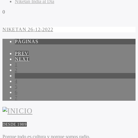
Niketan India al Dia
0
NIKETAN 26-12-2022
PÁGINAS
PREV
NEXT
1
2
3
4
5
6
7
DESDE 1989
Porque todo es cultura y porque somos radio.