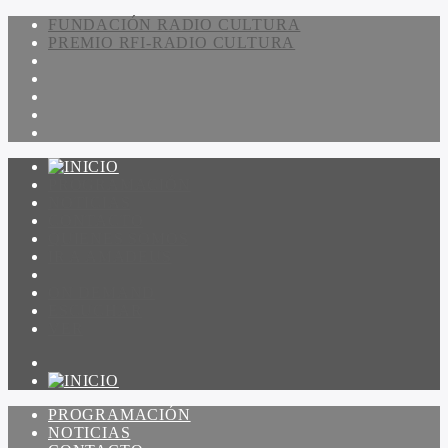
FUNDACIÓN RADIO CULTURA
PREMIO RFI-RADIO CULTURA
PROGRAMACIÓN
NOTICIAS
CONTACTO
QUIENES SOMOS
IR A AMADEUS
ON DEMAND
ESCUCHAR
VER
PROGRAMACIÓN
NOTICIAS