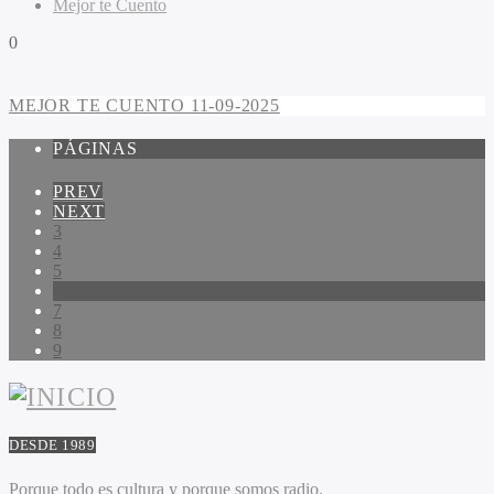
Mejor te Cuento
0
MEJOR TE CUENTO 11-09-2025
PÁGINAS
PREV
NEXT
3
4
5
6
7
8
9
DESDE 1989
Porque todo es cultura y porque somos radio.