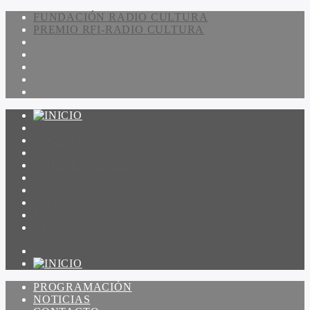
FUNDACIÓN RADIO CULTURA
PREMIO RFI-RADIO CULTURA
PROGRAMACIÓN
NOTICIAS
CONTACTO
QUIENES SOMOS
IR A AMADEUS
ON DEMAND
ESCUCHAR
VER
PROGRAMACIÓN
NOTICIAS