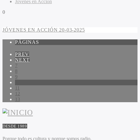
Jovenes en Accion
0
JÓVENES EN ACCIÓN 20-03-2025
PÁGINAS
PREV
NEXT
7
8
9
10
11
12
13
DESDE 1989
Porque todo es cultura y porque somos radio.