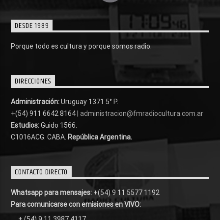
DESDE 1989
Porque todo es cultura y porque somos radio.
DIRECCIONES
Administración:
Uruguay 1371 5° P.
+(54) 911 6642 8164 |
administracion@fmradiocultura.com.ar
Estudios:
Guido 1566.
C1016ACG
. CABA.
República Argentina.
CONTACTO DIRECTO
Whatsapp para mensajes:
+(54) 9 11 5577 1192
Para comunicarse con emisiones en VIVO:
+ (54) 9 11 3987 4117