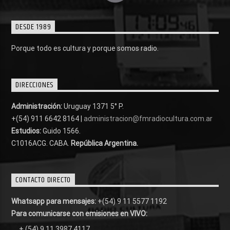
DESDE 1989
Porque todo es cultura y porque somos radio.
DIRECCIONES
Administración:
Uruguay 1371 5° P.
+(54) 911 6642 8164 |
administracion@fmradiocultura.com.ar
Estudios:
Guido 1566.
C1016ACG
. CABA.
República Argentina.
CONTACTO DIRECTO
Whatsapp para mensajes:
+(54) 9 11 5577 1192
Para comunicarse con emisiones en VIVO:
+ (54) 9 11 3987 4117